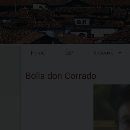
Skip
Home
CEP
Vescovo
to
content
Bolla don Corrado