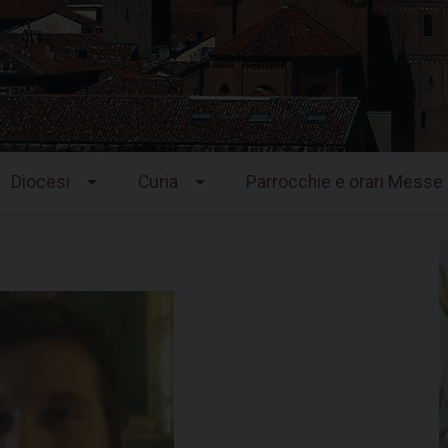
Diocesi
Curia
Parrocchie e orari Messe