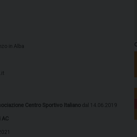
C
nzo in Alba
it
ociazione Centro Sportivo Italiano
dal 14.06.2019
i AC
.2021