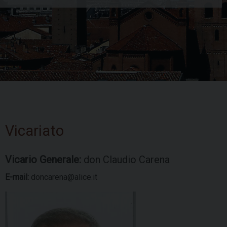
Skip
to
Vicariato
content
Vicario Generale:
don Claudio Carena
E-mail:
doncarena@alice.it