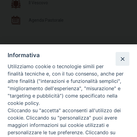
Il Vescovo
Agenda Pastorale
Documenti Pastorali
Informativa
Utilizziamo cookie o tecnologie simili per
Parrocchie e Orari Messe
finalità tecniche e, con il tuo consenso, anche per
altre finalità ("interazioni e funzionalità semplici",
Liturgia delle Ore
"miglioramento dell'esperienza", "misurazione" e
"targeting e pubblicità") come specificato nella
cookie policy.
Cliccando su "accetta" acconsenti all'utilizzo dei
cookie. Cliccando su "personalizza" puoi avere
Photogallery
maggiori informazioni sui cookie utilizzati e
personalizzare le tue preferenze. Cliccando su
Videogallery