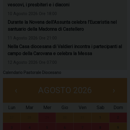
vescovi, i presbiteri e i diaconi
10 Agosto 2026 Ore 18:00
Durante la Novena dell’Assunta celebra l’Eucaristia nel
santuario della Madonna di Castellero
11 Agosto 2026 Ore 21:00
Nella Casa diocesana di Valdieri incontra i partecipanti al
campo della Carovana e celebra la Messa
12 Agosto 2026 Ore 07:00
Calendario Pastorale Diocesano
‹
AGOSTO 2026
›
Lun
Mar
Mer
Gio
Ven
Sab
Dom
27
28
29
30
31
1
2
3
4
5
6
7
8
9