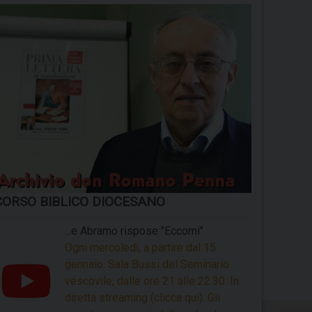
CORSO BIBLICO DIOCESANO
...e Abramo rispose "Eccomi"
Ogni mercoledì, a partire dal 15
gennaio. Sala Bussi del Seminario
vescovile, dalle ore 21 alle 22.30. In
diretta streaming (clicca qui). Gli