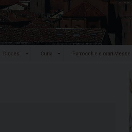
Diocesi
Curia
Parrocchie e orari Messe