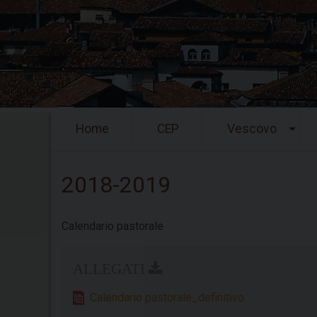
Skip
Home
CEP
Vescovo
to
content
2018-2019
Calendario pastorale
Calendario pastorale_definitivo