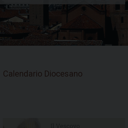
Skip
to
Calendario Diocesano
content