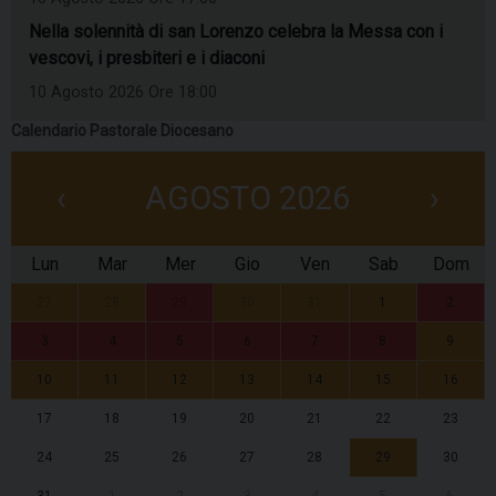
Nella solennità di san Lorenzo celebra la Messa con i
vescovi, i presbiteri e i diaconi
10 Agosto 2026 Ore 18:00
Calendario Pastorale Diocesano
‹
AGOSTO 2026
›
Lun
Mar
Mer
Gio
Ven
Sab
Dom
27
28
29
30
31
1
2
3
4
5
6
7
8
9
10
11
12
13
14
15
16
17
18
19
20
21
22
23
24
25
26
27
28
29
30
31
1
2
3
4
5
6