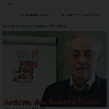
31
1
2
3
4
5
6
agenda vescovo
Calendario Diocesano
Archivio don Romano Penna (1937-2025)