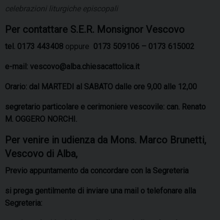
celebrazioni liturgiche episcopali
Per contattare S.E.R. Monsignor Vescovo
tel. 0173 443408
oppure
0173 509106 – 0173 615002
e-mail:
vescovo@alba.chiesacattolica.it
Ora
rio:
dal MARTEDI al SABATO dalle ore 9,00 alle 12,00
s
egretario particolare e cerimoniere vescovile: can.
Renato
M. OGGERO NORCHI.
Per venire in udienza da Mons. Marco Brunetti,
Vescovo di Alba,
Previo appuntamento da concordare con la Segreteria
si prega gentilmente di inviare una mail o telefonare alla
Segreteria: