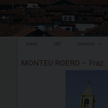
Skip
Home
CEP
Vescovo
to
content
MONTEU ROERO – Fraz. S.