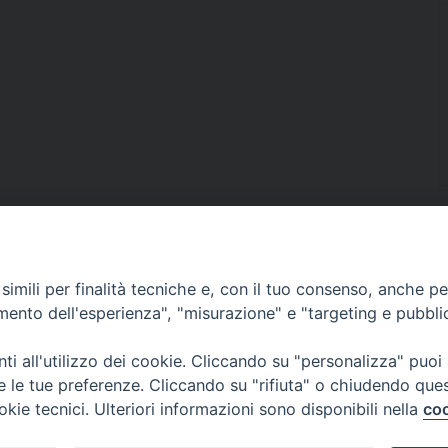
imili per finalità tecniche e, con il tuo consenso, anche per 
Documenti Pastorali
amento dell'esperienza", "misurazione" e "targeting e pubbli
Parrocchie e Orari Messe
i all'utilizzo dei cookie. Cliccando su "personalizza" puoi
re le tue preferenze. Cliccando su "rifiuta" o chiudendo que
okie tecnici. Ulteriori informazioni sono disponibili nella
coo
Liturgia delle Ore