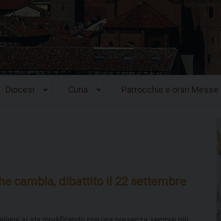
Diocesi
Curia
Parrocchie e orari Messe
che cambia, dibattito il 22 settembre
aliana si sta modificando con una presenza sempre più