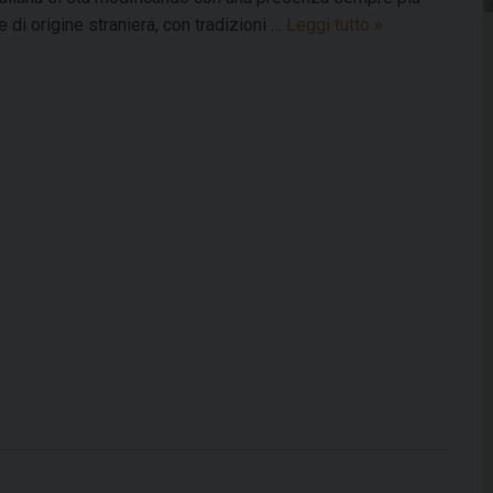
La
 di origine straniera, con tradizioni …
Leggi tutto
»
“C”
di
Cattolici
in
una
società
che
cambia,
dibattito
il
22
settembre