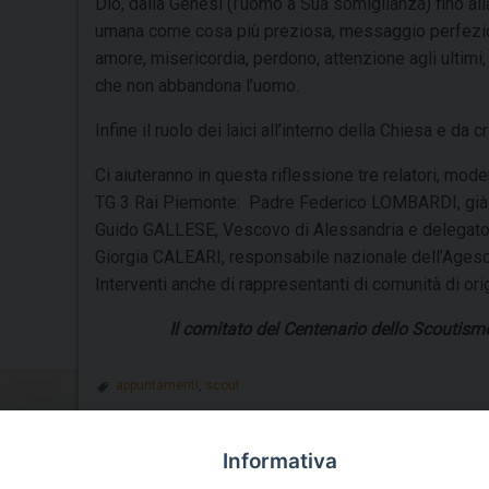
Dio, dalla Genesi (l’uomo a Sua somiglianza) fino all
umana come cosa più preziosa, messaggio perfezio
amore, misericordia, perdono, attenzione agli ultimi, 
che non abbandona l’uomo.
Infine il ruolo dei laici all’interno della Chiesa e da cr
Ci aiuteranno in questa riflessione tre relatori, mode
TG 3 Rai Piemonte: Padre Federico LOMBARDI, già d
Guido GALLESE, Vescovo di Alessandria e delegato 
Giorgia CALEARI, responsabile nazionale dell’Agesci
Interventi anche di rappresentanti di comunità di orig
Il comitato del Centenario dello Scoutismo
appuntamenti
,
scout
Informativa