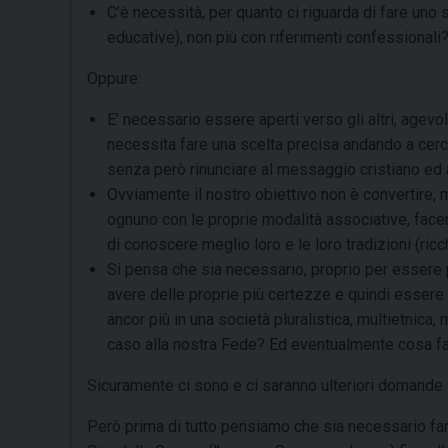
C’è necessità, per quanto ci riguarda di fare uno
educative), non più con riferimenti confessionali
Oppure:
E’ necessario essere aperti verso gli altri, agevol
necessita fare una scelta precisa andando a cercarl
senza però rinunciare al messaggio cristiano ed 
Ovviamente il nostro obiettivo non è convertire, m
ognuno con le proprie modalità associative, fac
di conoscere meglio loro e le loro tradizioni (ri
Si pensa che sia necessario, proprio per essere pi
avere delle proprie più certezze e quindi essere 
ancor più in una società pluralistica, multietnica,
caso alla nostra Fede? Ed eventualmente cosa f
Sicuramente ci sono e ci saranno ulteriori domande.
Però prima di tutto pensiamo che sia necessario far