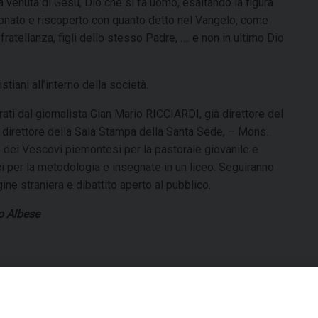
a venuta di Gesù, Dio che si fa uomo, esaltando la figura
nato e riscoperto con quanto detto nel Vangelo, come
fratellanza, figli dello stesso Padre, …. e non in ultimo Dio
istiani all’interno della società.
rati dal giornalista Gian Mario RICCIARDI, già direttore del
irettore della Sala Stampa della Santa Sede, – Mons.
dei Vescovi piemontesi per la pastorale giovanile e
 per la metodologia e insegnate in un liceo. Seguiranno
ine straniera e dibattito aperto al pubblico.
 Albese