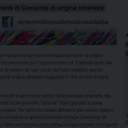
a presenza sempre più continua di persone di origine
se. Senza contare poi l’agnosticismo ed il secolarismo che
ivo di vedere ad ogni costo del tutto negativo questo
i di origine straniera raggiunge il 15% se non in certe
er un po’ di anni sono venute delle persone straniere, ora
rché molte persone “diverse” sono già nate in Italia,
igine. Tra l’altro noi italiani abbiamo già vissuto quanto
più eclatante in questo momento è Papa Francesco: di
. L’Italia non tornerà come prima, bisogna essere intelligenti