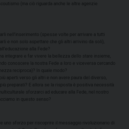
 scoutismo (ma ciò riguarda anche le altre agenzie
?
arli nell’inserimento (spesse volte per arrivare a tutti
i e non solo aspettare che gli altri arrivino da soli),
all’educazione alla Fede?
a integrare e far vivere la bellezza dello stare insieme,
endo conoscere la nostra Fede a loro e viceversa cercando
cchezza reciproca)? In quale modo?
ù aperti verso gli altri e non avere paura del diverso,
più preparati? E allora se la risposta è positiva necessità
 multiculturale sforzarci ad educare alla Fede, nel nostro
acciamo in questo senso?
e uno sforzo per riscoprire il messaggio rivoluzionario di