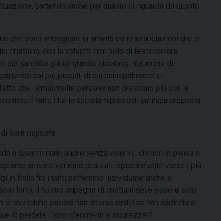
situazione, partendo anche per quanto ci riguarda da quanto
ne che sono impegnate in attività ed in associazioni che si
io cristiano, con la volontà non solo di testimoniare
e ciò sarebbe già un grande obiettivo, ma anche di
partendo dai più piccoli, di cui principalmente ci
l fatto che ormai molte persone non crescono più con le
scontato il fatto che la società ti presenti un’unica proposta
di dare risposte:
a a discriminare, anche senza volerlo, chi non la pensa o
ogliamo arrivare veramente a tutti, specialmente verso i più
oggi in Italia fra i tanti potremmo individuare anche e
solo loro), il nostro impegno di cristiani deve essere solo
on si avvicinino perché non interessanti (se non addirittura
e di perdere i loro riferimenti e sicurezze)?