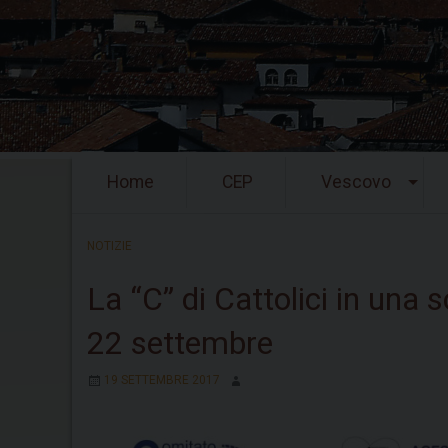
Skip
Home
CEP
Vescovo
to
content
NOTIZIE
La “C” di Cattolici in una s
22 settembre
19 SETTEMBRE 2017