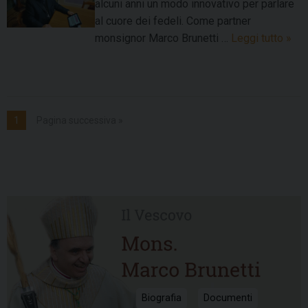
alcuni anni un modo innovativo per parlare
al cuore dei fedeli. Come partner
Il
monsignor Marco Brunetti …
Leggi tutto
»
“Tw
del
Ves
in
1
Pagina successiva »
occa
di
dom
12
lugli
Biografia
Documenti