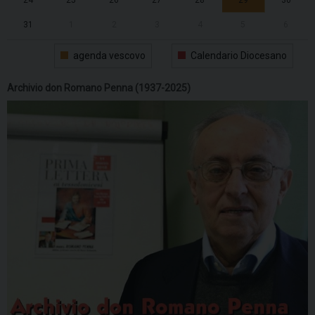
24
25
26
27
28
29
30
31
1
2
3
4
5
6
agenda vescovo
Calendario Diocesano
Archivio don Romano Penna (1937-2025)