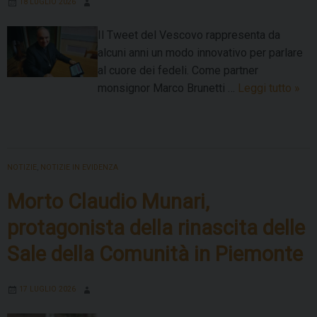
18 LUGLIO 2026
Il Tweet del Vescovo rappresenta da
alcuni anni un modo innovativo per parlare
al cuore dei fedeli. Come partner
Il
monsignor Marco Brunetti …
Leggi tutto
»
“Tw
del
Ves
in
NOTIZIE
,
NOTIZIE IN EVIDENZA
occa
di
Morto Claudio Munari,
dom
protagonista della rinascita delle
16
lugli
Sale della Comunità in Piemonte
17 LUGLIO 2026