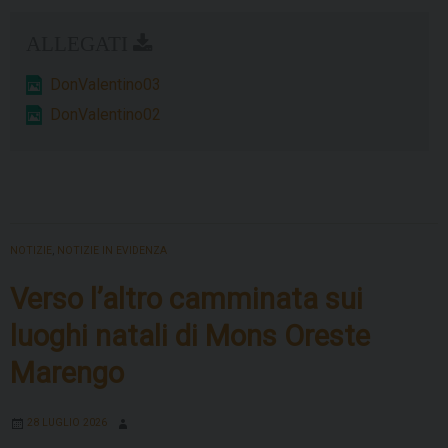
una
via
cittadina
DonValentino03
a
Don
DonValentino02
Valentino
Vaccaneo
NOTIZIE
,
NOTIZIE IN EVIDENZA
Verso l’altro camminata sui
luoghi natali di Mons Oreste
Marengo
28 LUGLIO 2026