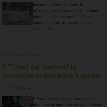
Iniziato domenica 2 agosto, il
pellegrinaggio a Lourdes della sezione
albese dell’Unitalsi proseguirà fino a
sabato 8 agosto. Ad accompagnare …
Prosegue
Leggi tutto
»
il
pellegrinaggio
dell’Unitalsi
albese
NOTIZIE
,
NOTIZIE IN EVIDENZA
a
Lourdes
Il “Tweet del Vescovo” in
occasione di domenica 2 agosto
1 AGOSTO 2026
Il Tweet del Vescovo rappresenta da
alcuni anni un modo innovativo per parlare