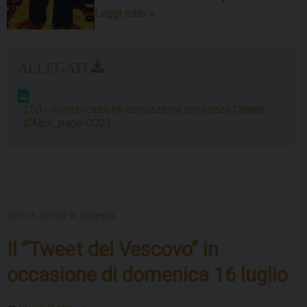
A
Leggi tutto
»
settembre
i
Frati
minori
andranno
250 - comunicazione cessazione presenza Canale
via
d'Alba_page-0001
da
Canale
NOTIZIE
,
NOTIZIE IN EVIDENZA
Il “Tweet del Vescovo” in
occasione di domenica 16 luglio