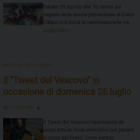
Sabato 29 agosto alle 15 ritrovo sul
sagrato della chiesa parrocchiale di Diano
D’Alba così inizia la camminata nelle vie …
Verso
Leggi tutto
»
l’altro
camminata
sui
luoghi
NOTIZIE
,
NOTIZIE IN EVIDENZA
natali
di
Il “Tweet del Vescovo” in
Mons
occasione di domenica 26 luglio
Oreste
Marengo
25 LUGLIO 2026
Il Tweet del Vescovo rappresenta da
alcuni anni un modo innovativo per parlare
al cuore dei fedeli. Come partner