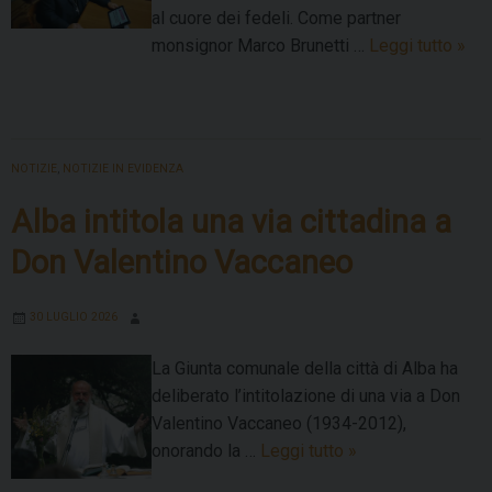
al cuore dei fedeli. Come partner
Il
monsignor Marco Brunetti …
Leggi tutto
»
“Tw
del
Ves
in
NOTIZIE
,
NOTIZIE IN EVIDENZA
occa
di
Alba intitola una via cittadina a
dom
Don Valentino Vaccaneo
2
ago
30 LUGLIO 2026
La Giunta comunale della città di Alba ha
deliberato l’intitolazione di una via a Don
Valentino Vaccaneo (1934-2012),
Alba
onorando la …
Leggi tutto
»
intitola