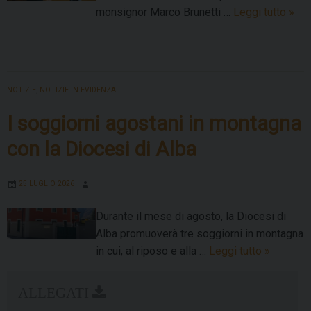
Il
monsignor Marco Brunetti …
Leggi tutto
»
“Tw
del
Ves
in
NOTIZIE
,
NOTIZIE IN EVIDENZA
occa
di
I soggiorni agostani in montagna
dom
con la Diocesi di Alba
26
lugli
25 LUGLIO 2026
Durante il mese di agosto, la Diocesi di
Alba promuoverà tre soggiorni in montagna
I
in cui, al riposo e alla …
Leggi tutto
»
soggiorni
agostani
in