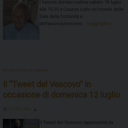
I funerali domani mattina sabato 18 luglio
alle 10.30 a Coazze Lutto nel mondo delle
Sale della Comunità e
Morto
dell’associazionismo …
Leggi tutto
»
Claudio
Munari,
protagon
della
rinascita
delle
NOTIZIE
,
NOTIZIE IN EVIDENZA
Sale
della
Il “Tweet del Vescovo” in
Comunit
occasione di domenica 12 luglio
in
Piemont
11 LUGLIO 2026
Il Tweet del Vescovo rappresenta da