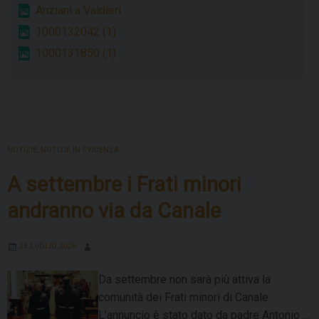
montagn
Anziani a Valdieri
con
1000132042 (1)
la
1000131850 (1)
Diocesi
di
Alba
NOTIZIE
,
NOTIZIE IN EVIDENZA
A settembre i Frati minori
andranno via da Canale
23 LUGLIO 2026
Da settembre non sarà più attiva la
comunità dei Frati minori di Canale.
L’annuncio è stato dato da padre Antonio …