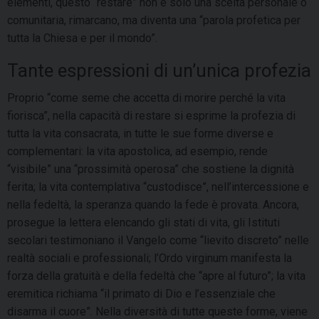
elementi, questo “restare” non è solo una scelta personale o
comunitaria, rimarcano, ma diventa una “parola profetica per
tutta la Chiesa e per il mondo”.
Tante espressioni di un’unica profezia
Proprio “come seme che accetta di morire perché la vita
fiorisca”, nella capacità di restare si esprime la profezia di
tutta la vita consacrata, in tutte le sue forme diverse e
complementari: la vita apostolica, ad esempio, rende
“visibile” una “prossimità operosa” che sostiene la dignità
ferita; la vita contemplativa “custodisce”, nell’intercessione e
nella fedeltà, la speranza quando la fede è provata. Ancora,
prosegue la lettera elencando gli stati di vita, gli Istituti
secolari testimoniano il Vangelo come “lievito discreto” nelle
realtà sociali e professionali; l’Ordo virginum manifesta la
forza della gratuità e della fedeltà che “apre al futuro”; la vita
eremitica richiama “il primato di Dio e l’essenziale che
disarma il cuore”. Nella diversità di tutte queste forme, viene