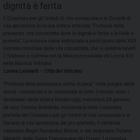
dignità è ferita
Il Dicastero per gli Istituti di vita consacrata e le Società di
vita apostolica invia una lettera intitolata “Profezia della
presenza: vita consacrata dove la dignità è ferita e la fede è
provata”. La missiva viene indirizzata a pochi giorni dalla XXX
Giornata mondiale della vita consacrata, che si celebra lunedì
2 febbraio e culmina con la Messa presieduta da Leone XIV
nella Basilica Vaticana
Lorena Leonardi – Città del Vaticano
“Profezia della presenza e seme di pace” nelle pieghe della
storia, i consacrati e le consacrate di tutto il mondo sono i
destinatari della lettera firmata oggi, mercoledì 28 gennaio,
da suor Simona Brambilla, missionaria della Consolata,
prefetta del Dicastero per gli Istituti di vita consacrata e le
Società di vita apostolica, dal pro-prefetto, il cardinale
salesiano Ángel Fernández Artime, e dal segretario Tiziana
Merletti, delle Suore Francescane dei Poveri. La missiva,