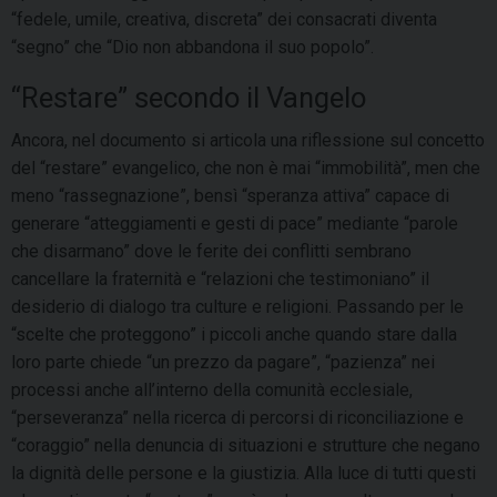
“fedele, umile, creativa, discreta” dei consacrati diventa
“segno” che “Dio non abbandona il suo popolo”.
“Restare” secondo il Vangelo
Ancora, nel documento si articola una riflessione sul concetto
del “restare” evangelico, che non è mai “immobilità”, men che
meno “rassegnazione”, bensì “speranza attiva” capace di
generare “atteggiamenti e gesti di pace” mediante “parole
che disarmano” dove le ferite dei conflitti sembrano
cancellare la fraternità e “relazioni che testimoniano” il
desiderio di dialogo tra culture e religioni. Passando per le
“scelte che proteggono” i piccoli anche quando stare dalla
loro parte chiede “un prezzo da pagare”, “pazienza” nei
processi anche all’interno della comunità ecclesiale,
“perseveranza” nella ricerca di percorsi di riconciliazione e
“coraggio” nella denuncia di situazioni e strutture che negano
la dignità delle persone e la giustizia. Alla luce di tutti questi