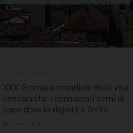
Skip
to
NOTIZIE
,
NOTIZIE IN EVIDENZA
content
XXX Giornata mondiale della vita
consacrata: i consacrati semi di
pace dove la dignità è ferita
27 GENNAIO 2026