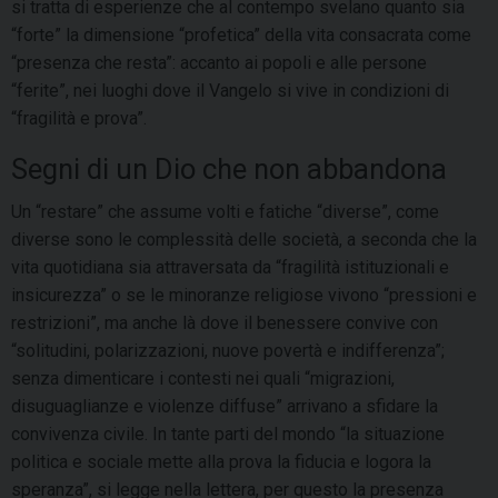
si tratta di esperienze che al contempo svelano quanto sia
“forte” la dimensione “profetica” della vita consacrata come
“presenza che resta”: accanto ai popoli e alle persone
“ferite”, nei luoghi dove il Vangelo si vive in condizioni di
“fragilità e prova”.
Segni di un Dio che non abbandona
Un “restare” che assume volti e fatiche “diverse”, come
diverse sono le complessità delle società, a seconda che la
vita quotidiana sia attraversata da “fragilità istituzionali e
insicurezza” o se le minoranze religiose vivono “pressioni e
restrizioni”, ma anche là dove il benessere convive con
“solitudini, polarizzazioni, nuove povertà e indifferenza”;
senza dimenticare i contesti nei quali “migrazioni,
disuguaglianze e violenze diffuse” arrivano a sfidare la
convivenza civile. In tante parti del mondo “la situazione
politica e sociale mette alla prova la fiducia e logora la
speranza”, si legge nella lettera, per questo la presenza