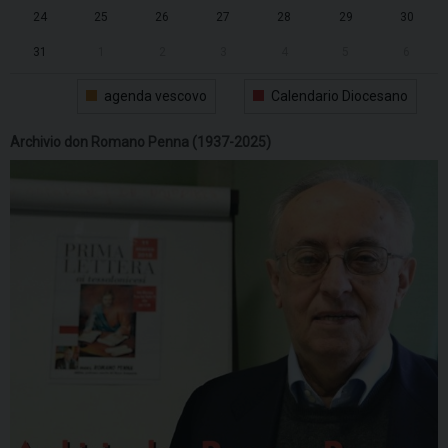
24
25
26
27
28
29
30
31
1
2
3
4
5
6
agenda vescovo
Calendario Diocesano
Archivio don Romano Penna (1937-2025)