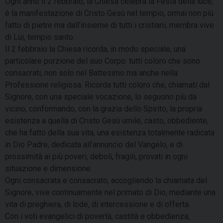
Ogni anno il 2 febbraio, la Chiesa celebra la Festa della luce,
è la manifestazione di Cristo Gesù nel tempio, ormai non più
fatto di pietre ma dall’insieme di tutti i cristiani, membra vive
di Lui, tempio santo.
Il 2 febbraio la Chiesa ricorda, in modo speciale, una
particolare porzione del suo Corpo: tutti coloro che sono
consacrati, non solo nel Battesimo ma anche nella
Professione religiosa. Ricorda tutti coloro che, chiamati dal
Signore, con una speciale vocazione, lo seguono più da
vicino, conformando, con la grazia dello Spirito, la propria
esistenza a quella di Cristo Gesù umile, casto, obbediente,
che ha fatto della sua vita, una esistenza totalmente radicata
in Dio Padre, dedicata all’annuncio del Vangelo, e di
prossimità ai più poveri, deboli, fragili, provati in ogni
situazione e dimensione.
Ogni consacrata e consacrato, accogliendo la chiamata del
Signore, vive continuamente nel primato di Dio, mediante una
vita di preghiera, di lode, di intercessione e di offerta.
Con i voti evangelici di povertà, castità e obbedienza,