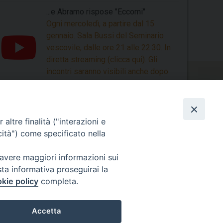
...e Abramo rispose "Eccomi"
Ogni mercoledì, a partire dal 15
gennaio. Sala Bussi del Seminario
vescovile, dalle ore 21 alle 22.30. In
diretta streaming (clicca qui). Gli
incontri saranno visibili anche dopo
la loro conclusione.
altre finalità ("interazioni e
cità") come specificato nella
Photogallery
 avere maggiori informazioni sui
sta informativa proseguirai la
Videogallery
kie policy
completa.
Accetta