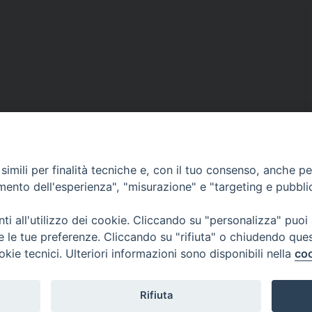
imili per finalità tecniche e, con il tuo consenso, anche per 
amento dell'esperienza", "misurazione" e "targeting e pubbli
Documenti Pastorali
i all'utilizzo dei cookie. Cliccando su "personalizza" puoi
re le tue preferenze. Cliccando su "rifiuta" o chiudendo que
Parrocchie e Orari Messe
okie tecnici. Ulteriori informazioni sono disponibili nella
coo
Liturgia delle Ore
Rifiuta