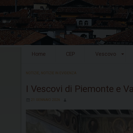
Skip
Home
CEP
Vescovo
to
content
NOTIZIE
,
NOTIZIE IN EVIDENZA
I Vescovi di Piemonte e Val
21 GENNAIO 2026