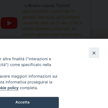
...e Abramo rispose "Eccomi"
Ogni mercoledì, a partire dal 15
gennaio. Sala Bussi del Seminario
vescovile, dalle ore 21 alle 22.30. In
diretta streaming (clicca qui). Gli
incontri saranno visibili anche dopo
la loro conclusione.
altre finalità ("interazioni e
cità") come specificato nella
Photogallery
 avere maggiori informazioni sui
sta informativa proseguirai la
Videogallery
kie policy
completa.
Accetta