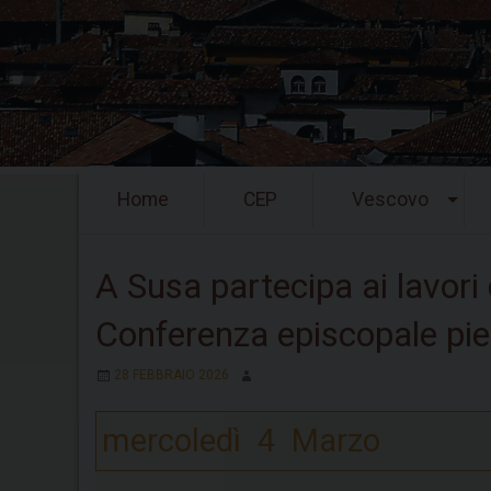
Skip
Home
CEP
Vescovo
to
content
A Susa partecipa ai lavori
Conferenza episcopale pi
28 FEBBRAIO 2026
mercoledì
4
Marzo