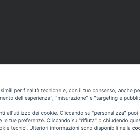
imili per finalità tecniche e, con il tuo consenso, anche per 
Documenti Pastorali
amento dell'esperienza", "misurazione" e "targeting e pubbli
Parrocchie e Orari Messe
i all'utilizzo dei cookie. Cliccando su "personalizza" puoi
re le tue preferenze. Cliccando su "rifiuta" o chiudendo que
okie tecnici. Ulteriori informazioni sono disponibili nella
coo
Liturgia delle Ore