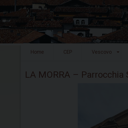
Skip
Home
CEP
Vescovo
to
content
LA MORRA – Parrocchia S