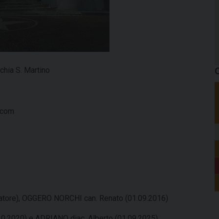
C
hia S. Martino
.com
tore), OGGERO NORCHI can. Renato (01.09.2016)
0.2020) e ADRIANO diac. Alberto (01.09.2025)