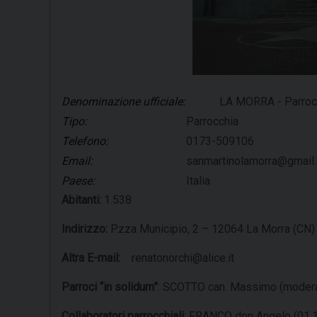
Denominazione ufficiale:
LA MORRA - Parrocc
Tipo:
Parrocchia
Telefono:
0173-509106
Email:
sanmartinolamorra@gmail
Paese:
Italia
Abitanti:
1.538
Indirizzo:
P.zza Municipio, 2 – 12064 La Morra (CN)
Altra E-mail:
renatonorchi@alice.it
Parroci “in solidum”
: SCOTTO can. Massimo (modera
Collaboratori parrocchiali
: FRANCO don Angelo (01.1