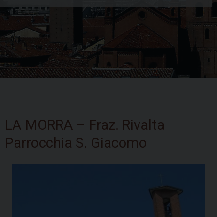
Skip
to
LA MORRA – Fraz. Rivalta
content
Parrocchia S. Giacomo