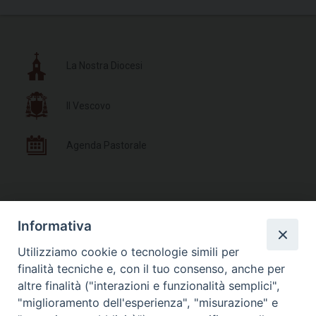
La Nostra Diocesi
Il Vescovo
Agenda Pastorale
Documenti Pastorali
Informativa
Utilizziamo cookie o tecnologie simili per
Parrocchie e Orari Messe
finalità tecniche e, con il tuo consenso, anche per
altre finalità ("interazioni e funzionalità semplici",
Liturgia delle Ore
"miglioramento dell'esperienza", "misurazione" e