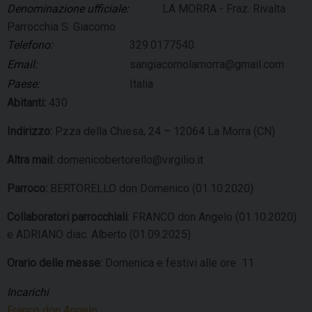
Denominazione ufficiale:
LA MORRA - Fraz. Rivalta
Parrocchia S. Giacomo
Telefono:
329.0177540
Email:
sangiacomolamorra@gmail.com
Paese:
Italia
Abitanti:
430
Indirizzo:
P.zza della Chiesa, 24 – 12064 La Morra (CN)
Altra mail:
domenicobertorello@virgilio.it
Parroco:
BERTORELLO don Domenico (01.10.2020)
Collaboratori parrocchiali
: FRANCO don Angelo (01.10.2020)
e ADRIANO diac. Alberto (01.09.2025)
Orario delle messe:
Domenica e festivi alle ore 11
Incarichi
Franco don Angelo