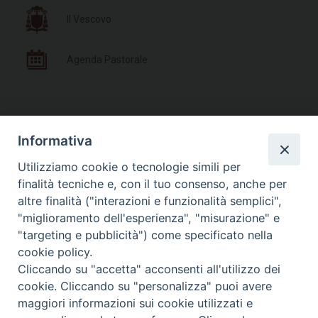
Il Vescovo
Agenda Pastorale
Documenti Pastorali
Informativa
Utilizziamo cookie o tecnologie simili per
Parrocchie e Orari Messe
finalità tecniche e, con il tuo consenso, anche per
altre finalità ("interazioni e funzionalità semplici",
Liturgia delle Ore
"miglioramento dell'esperienza", "misurazione" e
"targeting e pubblicità") come specificato nella
cookie policy.
Cliccando su "accetta" acconsenti all'utilizzo dei
cookie. Cliccando su "personalizza" puoi avere
Photogallery
maggiori informazioni sui cookie utilizzati e