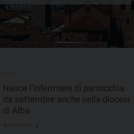
Skip
to
NOTIZIE
content
Nasce l’infermiere di parrocchia
da settembre anche nella diocesi
di Alba
31 LUGLIO 2019