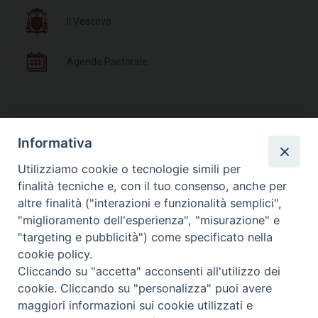
Il Vescovo
Agenda Pastorale
Documenti Pastorali
Informativa
Utilizziamo cookie o tecnologie simili per
Parrocchie e Orari Messe
finalità tecniche e, con il tuo consenso, anche per
altre finalità ("interazioni e funzionalità semplici",
Liturgia delle Ore
"miglioramento dell'esperienza", "misurazione" e
"targeting e pubblicità") come specificato nella
cookie policy.
Cliccando su "accetta" acconsenti all'utilizzo dei
cookie. Cliccando su "personalizza" puoi avere
Photogallery
maggiori informazioni sui cookie utilizzati e