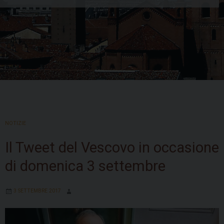
Skip
to
NOTIZIE
content
Il Tweet del Vescovo in occasione
di domenica 3 settembre
3 SETTEMBRE 2017