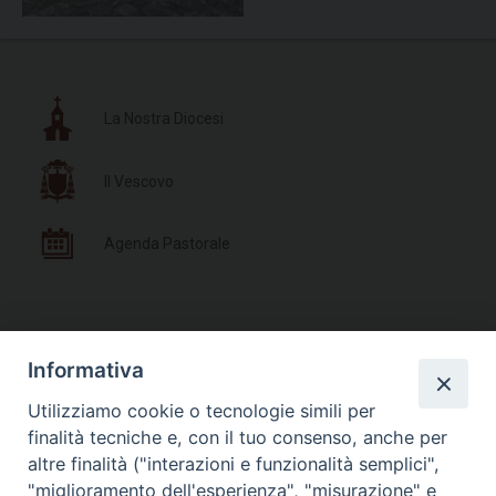
La Nostra Diocesi
Il Vescovo
Agenda Pastorale
Documenti Pastorali
Informativa
Utilizziamo cookie o tecnologie simili per
Parrocchie e Orari Messe
finalità tecniche e, con il tuo consenso, anche per
altre finalità ("interazioni e funzionalità semplici",
Liturgia delle Ore
"miglioramento dell'esperienza", "misurazione" e