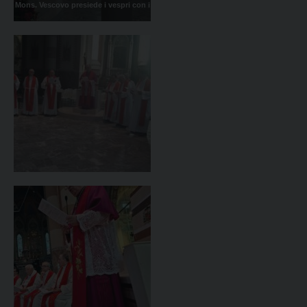
Mons. Vescovo presiede i vespri con i
canonici in occasione della Solennità
di S. Lorenzo